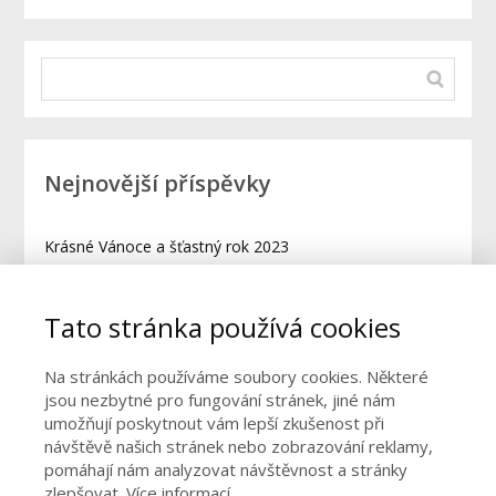
Nejnovější příspěvky
Krásné Vánoce a šťastný rok 2023
Veselé Vánoce a šťastný rok 2022
Tato stránka používá cookies
Jsme tu stále pro vás
Na stránkách používáme soubory cookies. Některé
Krásné Velikonoce 2018
jsou nezbytné pro fungování stránek, jiné nám
umožňují poskytnout vám lepší zkušenost při
Krásné Vánoce a skvělý rok 2018 přeje Waiter Academy
návštěvě našich stránek nebo zobrazování reklamy,
pomáhají nám analyzovat návštěvnost a stránky
zlepšovat.
Více informací